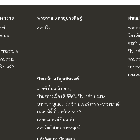
างกรวย
พระราม 3 สาธุประดิษฐ์
ทำเลน
กษ์
สตาร์วิว
พระราม
วัฒนะ
วิภาวดี
ชะอำ เ
 - พระราม 5
ปิ่นเก
-พระราม5
พระรา
ิเบศร์ 2
บางกร
แจ้งวั
ปิ่นเกล้า จรัญสนิทวงศ์
มายด์ ปิ่นเกล้า-จรัญฯ
บ้านกลางเมือง ดิ อิดิชั่น ปิ่นเกล้า-บรมฯ2
บางกอก บูเลอวาร์ด ซิกเนเจอร์ สาทร - ราชพฤกษ์
เดอะ ซิตี้ ปิ่นเกล้า-บรมฯ2
เดอะแกรนด์ ปิ่นเกล้า
ลดาวัลย์ สาทร-ราชพฤกษ์
แจ้งวัฒนะ เมืองทอง