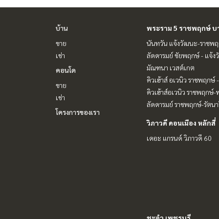
บ้าน
พระราม 5 ราชพฤกษ์ บ
ขาย
นันทวัน แจ้งวัฒนะ-ราชพฤ
เช่า
ลัดดารมย์ ชัยพฤกษ์ - แจ้ง
มัณฑนา เวสต์เกต
คอนโด
คิวเฮ้าส์ อเวนิว ราชพฤกษ์
ขาย
คิวเฮ้าส์อเวนิว ราชพฤกษ์
เช่า
ลัดดารมย์ ราชพฤกษ์-รัตนาธ
โครงการของเรา
วิภาวดี ดอนเมือง หลักสี่
เดอะ แกรนด์ วิภาวดี 60
ชะอำ เพชรบุรี