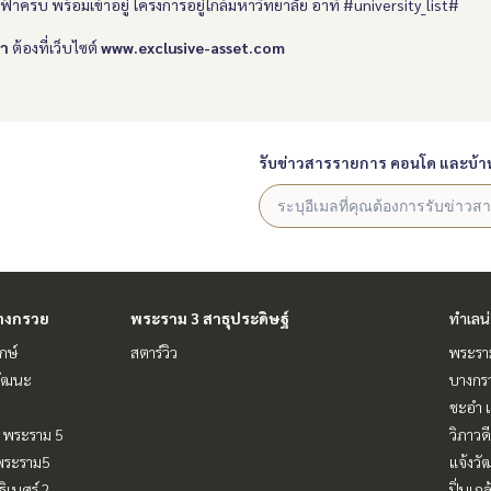
ฟฟ้าครบ พร้อมเข้าอยู่
โครงการอยู่ใกล้มหาวิทยาลัย อาทิ #university_list#
่า
ต้องที่เว็บไซต์
www.exclusive-asset.com
รับข่าวสารรายการ คอนโด และบ้า
างกรวย
พระราม 3 สาธุประดิษฐ์
ทำเลน
กษ์
สตาร์วิว
พระรา
วัฒนะ
บางกร
ชะอำ เ
 - พระราม 5
วิภาวดี
-พระราม5
แจ้งวั
ิเบศร์ 2
ปิ่นเก