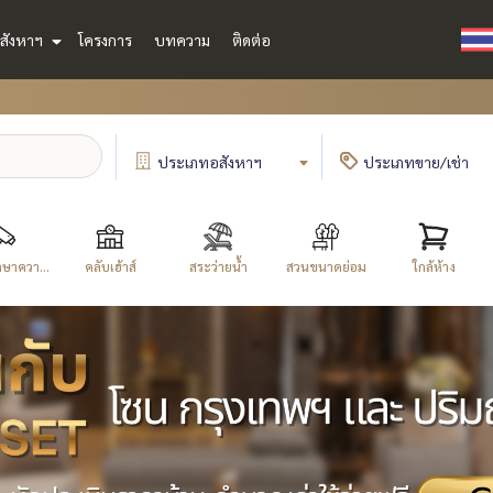
สังหาฯ
โครงการ
บทความ
ติดต่อ
ประเภท
อสังหาฯ
ประเภท
ขาย/เช่า
ษาควา...
คลับเฮ้าส์
สระว่ายน้ำ
สวนขนาดย่อม
ใกล้ห้าง