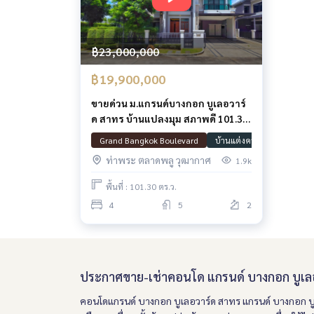
฿23,000,000
฿19,900,000
ขายด่วน ม.แกรนด์บางกอก บูเลอวาร์
ด สาทร บ้านแปลงมุม สภาพดี 101.3
ตรว. 348 ตรม. สนามหญ้ากว้าง พร้อม
Grand Bangkok Boulevard
บ้านแต่งครบ
พร้อมเข้าอย
เข้าอยู่
ท่าพระ ตลาดพลู วุฒากาศ
1.9k
พื้นที่ : 101.30 ตร.ว.
4
5
2
ประกาศขาย-เช่าคอนโด แกรนด์ บางกอก บูเลอว
คอนโดแกรนด์ บางกอก บูเลอวาร์ด สาทร แกรนด์ บางกอก บ