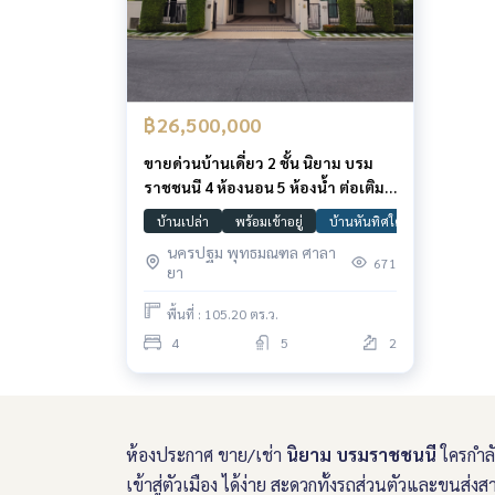
฿26,500,000
ขายด่วนบ้านเดี่ยว 2 ชั้น นิยาม บรม
ราชชนนี 4 ห้องนอน 5 ห้องน้ำ ต่อเติม
ครบพร้อมอยู่ สภาพสวย เจ้าของอยู่
บ้านเปล่า
พร้อมเข้าอยู่
บ้านหันทิศใต้
บรมราชชนน
น้อย หลังบ้านติดสวนให้ความร่มรื่น
นครปฐม พุทธมณฑล ศาลา
เป็นส่วนตัว คุ้มมาก
671
ยา
พื้นที่ : 105.20 ตร.ว.
4
5
2
ห้องประกาศ ขาย/เช่า
นิยาม บรมราชชนนี
ใครกำลั
เข้าสู่ตัวเมือง ได้ง่าย สะดวกทั้งรถส่วนตัวและขน