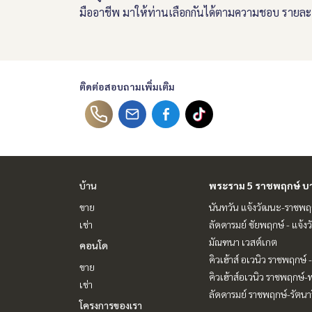
มืออาชีพ มาให้ท่านเลือกกันได้ตามความชอบ รายละเ
ติดต่อสอบถามเพิ่มเติม
บ้าน
พระราม 5 ราชพฤกษ์ บ
ขาย
นันทวัน แจ้งวัฒนะ-ราชพฤ
เช่า
ลัดดารมย์ ชัยพฤกษ์ - แจ้ง
มัณฑนา เวสต์เกต
คอนโด
คิวเฮ้าส์ อเวนิว ราชพฤกษ์
ขาย
คิวเฮ้าส์อเวนิว ราชพฤกษ์
เช่า
ลัดดารมย์ ราชพฤกษ์-รัตนาธ
โครงการของเรา