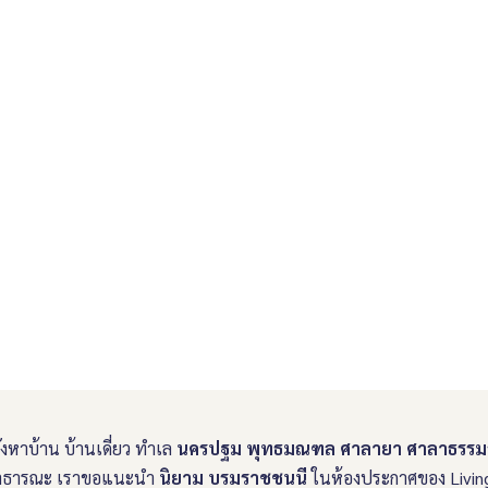
ี
งหาบ้าน บ้านเดี่ยว ทำเล
นครปฐม พุทธมณฑล ศาลายา ศาลาธรรมส
ส่งสาธารณะ เราขอแนะนำ
นิยาม บรมราชชนนี
ในห้องประกาศของ Livingi