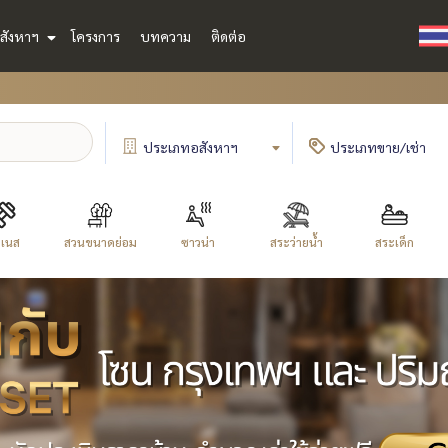
สังหาฯ
โครงการ
บทความ
ติดต่อ
ประเภท
อสังหาฯ
ประเภท
ขาย/เช่า
ตเนส
สวนขนาดย่อม
ซาวน่า
สระว่ายน้ำ
สระเด็ก