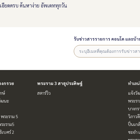
อียดครบ ค้นหาง่าย อัพเดททุกวัน
รับข่าวสารรายการ คอนโด และบ้า
างกรวย
พระราม 3 สาธุประดิษฐ์
ทำเลน
กษ์
สตาร์วิว
แจ้งวั
วัฒนะ
พระรา
บางกร
 - พระราม 5
วิภาวดี
-พระราม5
ปิ่นเก
ิเบศร์ 2
ชะอำ เ
พระราม