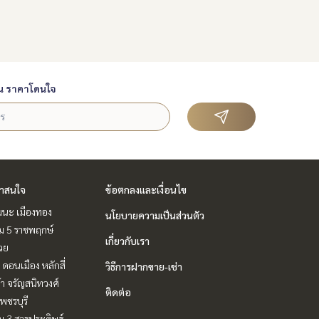
น ราคาโดนใจ
่าสนใจ
ข้อตกลงและเงื่อนไข
ฒนะ เมืองทอง
นโยบายความเป็นส่วนตัว
ม 5 ราชพฤกษ์
เกี่ยวกับเรา
วย
 ดอนเมือง หลักสี่
วิธีการฝากขาย-เช่า
ล้า จรัญสนิทวงศ์
ติดต่อ
พชรบุรี
 3 สาธุประดิษฐ์