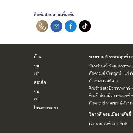
ติดต่อสอบถามเพิ่มเติม
บ้าน
พระราม 5 ราชพฤกษ์ บ
ขาย
นันทวัน แจ้งวัฒนะ-ราชพฤ
เช่า
ลัดดารมย์ ชัยพฤกษ์ - แจ้ง
มัณฑนา เวสต์เกต
คอนโด
คิวเฮ้าส์ อเวนิว ราชพฤกษ์
ขาย
คิวเฮ้าส์อเวนิว ราชพฤกษ์
เช่า
ลัดดารมย์ ราชพฤกษ์-รัตนาธ
โครงการของเรา
วิภาวดี ดอนเมือง หลักสี่
เดอะ แกรนด์ วิภาวดี 60