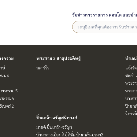
รับข่าวสารรายการ คอนโด และบ้า
างกรวย
พระราม 3 สาธุประดิษฐ์
ทำเลน
กษ์
สตาร์วิว
แจ้งวั
วัฒนะ
ชะอำ เ
พระราม
 - พระราม 5
พระรา
-พระราม5
บางกร
ิเบศร์ 2
ปิ่นเก
วิภาวดี
ปิ่นเกล้า จรัญสนิทวงศ์
มายด์ ปิ่นเกล้า-จรัญฯ
บ้านกลางเมือง ดิ อิดิชั่น ปิ่นเกล้า-บรมฯ2