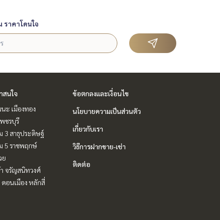
น ราคาโดนใจ
่าสนใจ
ข้อตกลงและเงื่อนไข
ฒนะ เมืองทอง
นโยบายความเป็นส่วนตัว
พชรบุรี
เกี่ยวกับเรา
 3 สาธุประดิษฐ์
ม 5 ราชพฤกษ์
วิธีการฝากขาย-เช่า
วย
ติดต่อ
ล้า จรัญสนิทวงศ์
 ดอนเมือง หลักสี่