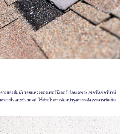
่างของสีผนัง รอยแหว่งของเฟอร์นิเจอร์ (โดยเฉพาะเฟอร์นิเจอร์บิวท์
วามสบายใจและช่วยลดค่าใช้จ่ายในการซ่อมบำรุงภายหลัง เราควรเช็คข้อ