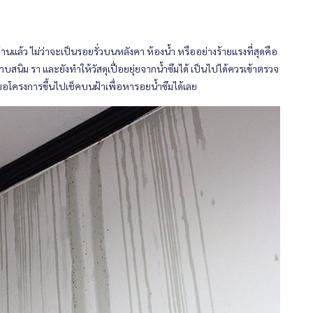
นแล้ว ไม่ว่าจะเป็นรอยรั่วบนหลังคา ห้องน้ำ หรืออย่างร้ายแรงที่สุดคือ
าบสนิม รา และยังทำให้วัสดุเปื่อยยุ่ยจากน้ำซึมได้ เป็นไปได้ควรเข้าตรวจ
อโครงการขึ้นไปเช็คบนฝ้าเพื่อหารอยน้ำซึมได้เลย