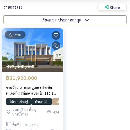
รายการ (1)
Share
เรียงตาม : ประกาศล่าสุด
ขาย
฿23,000,000
฿21,900,000
ขายบ้าน บางกอกบูเลอวาร์ด ซิก
เนเจอร์ เวสต์เกต แปลงริม 115.1
ตรว. 439 ตรม. เจ้าของไม่เคยอยู่
ไม่เคยเข้าอยู่
บ้านเปล่า
เน้นพื้นที่ใช้สอย
Bangkok Boulevard
กาญ
นนทบุรี บางใหญ่
434
บางบัวทอง
พื้นที่ : 115.10 ตร.ว.