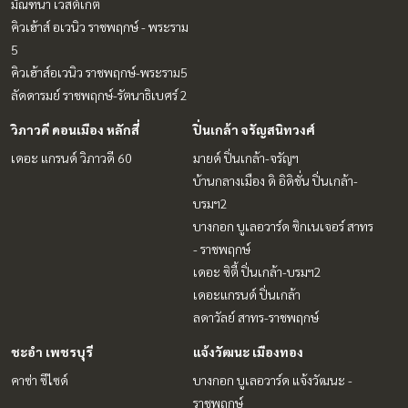
มัณฑนา เวสต์เกต
คิวเฮ้าส์ อเวนิว ราชพฤกษ์ - พระราม
5
คิวเฮ้าส์อเวนิว ราชพฤกษ์-พระราม5
ลัดดารมย์ ราชพฤกษ์-รัตนาธิเบศร์ 2
วิภาวดี ดอนเมือง หลักสี่
ปิ่นเกล้า จรัญสนิทวงศ์
เดอะ แกรนด์ วิภาวดี 60
มายด์ ปิ่นเกล้า-จรัญฯ
บ้านกลางเมือง ดิ อิดิชั่น ปิ่นเกล้า-
บรมฯ2
บางกอก บูเลอวาร์ด ซิกเนเจอร์ สาทร
- ราชพฤกษ์
เดอะ ซิตี้ ปิ่นเกล้า-บรมฯ2
เดอะแกรนด์ ปิ่นเกล้า
ลดาวัลย์ สาทร-ราชพฤกษ์
ชะอำ เพชรบุรี
แจ้งวัฒนะ เมืองทอง
คาซ่า ซีไซด์
บางกอก บูเลอวาร์ด แจ้งวัฒนะ -
ราชพฤกษ์