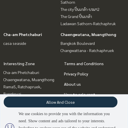
Sathorn
The city ปิ่นเกล้า-บรมฯ2
The Grand ปิ่นเกล้า
Ladawan Sathorn-Ratchaphruk
Cha-am Phetchaburi
Chaengwatana, Muangthong
casa seaside
Bangkok Boulevard
Changwattana - Ratchaphruek
Interesting Zone
Terms and Conditions
Cha-am Phetchaburi
Privacy Policy
Chaengwatana, Muangthong
About us
Rama5, Ratchapruek,
Bangkruai
How to sale-rent
Rama3 (Riverside),Satupadit
Allow And Close
Contact
Vipawadee, Don Mueang, Lak
We use cookies to provide you with the information you
Si
need. Show content and ads tailored to your interests.
Pinklao, Charansanitwong