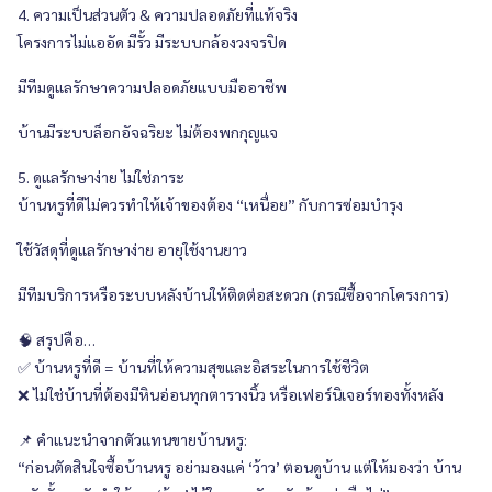
4. ความเป็นส่วนตัว & ความปลอดภัยที่แท้จริง
โครงการไม่แออัด มีรั้ว มีระบบกล้องวงจรปิด
มีทีมดูแลรักษาความปลอดภัยแบบมืออาชีพ
บ้านมีระบบล็อกอัจฉริยะ ไม่ต้องพกกุญแจ
5. ดูแลรักษาง่าย ไม่ใช่ภาระ
บ้านหรูที่ดีไม่ควรทำให้เจ้าของต้อง “เหนื่อย” กับการซ่อมบำรุง
ใช้วัสดุที่ดูแลรักษาง่าย อายุใช้งานยาว
มีทีมบริการหรือระบบหลังบ้านให้ติดต่อสะดวก (กรณีซื้อจากโครงการ)
🧠 สรุปคือ…
✅ บ้านหรูที่ดี = บ้านที่ให้ความสุขและอิสระในการใช้ชีวิต
❌ ไม่ใช่บ้านที่ต้องมีหินอ่อนทุกตารางนิ้ว หรือเฟอร์นิเจอร์ทองทั้งหลัง
📌 คำแนะนำจากตัวแทนขายบ้านหรู:
“ก่อนตัดสินใจซื้อบ้านหรู อย่ามองแค่ ‘ว้าว’ ตอนดูบ้าน แต่ให้มองว่า บ้าน