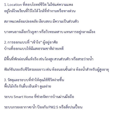
1. Location ที่ตอบโจทย์ชีวิต ไม่ใช่แค่ความแพง
อยู่ใกล้โรงเรียนที่ไว้ใจได้ ใกล้ที่ทำงานหรือทางด่วน
สภาพแวดล้อมปลอดภัย เงียบสงบ มีความเป็นส่วนตัว
บางคนอาจเลือกวิวภูเขา หรือวิวทะเลสาบ แทนการอยู่กลางเมือง
2. การออกแบบที่ “เข้าใจ” ผู้อยู่อาศัย
บ้านที่ออกแบบให้มีแสงธรรมชาติถ่ายเทดี
มีพื้นที่พักผ่อนที่แท้จริง เช่น โถงสูง สวนส่วนตัว หรือสระว่ายน้ำ
ฟังก์ชันรองรับชีวิตระยะยาว เช่น ห้องนอนชั้นล่าง ห้องน้ำสำหรับผู้สูงอายุ
3. วัสดุและระบบที่ทำให้คุณใช้ชีวิตง่ายขึ้น
พื้นไม้จริง กันลื่น เย็นเท้า ดูแลง่าย
ระบบ Smart Home ที่ช่วยจัดการบ้านผ่านมือถือ
ระบบกรองอากาศ/น้ำ ป้องกัน PM2.5 หรือสิ่งปนเปื้อน