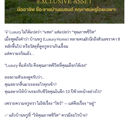
💡 Luxury ไม่ได้แปลว่า “แพง” แต่แปลว่า “คุณภาพชีวิต”
เมื่อพูดถึงคำว่า บ้านหรู (Luxury Home) หลายคนมักนึกถึงตัวเลขราคา 8
หลักขึ้นไป หรือวัสดุที่ดูหรูหราเกินเอื้อม
แต่ความจริงแล้ว…
"Luxury ที่แท้จริง คือคุณภาพชีวิตที่คุณเลือกได้เอง"
ลองถามตัวเองดูครับว่า...
คุณอยากตื่นมาเจออะไรทุกเช้า?
คุณอยากให้บ้านรองรับชีวิตคุณในอีก 10 ปีข้างหน้าอย่างไร?
เพราะความหรูหรา ไม่ใช่เรื่อง “โชว์” — แต่คือเรื่อง “อยู่”
✅ แล้วบ้านหรูที่ “ให้คุณภาพชีวิต” ควรมีอะไรบ้าง?