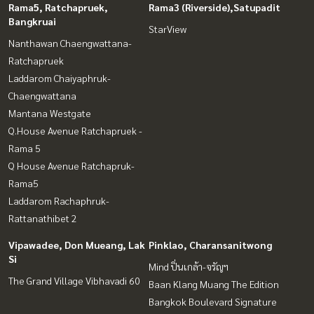
Rama5, Ratchapruek,
Rama3 (Riverside),Satupadit
Bangkruai
StarView
Nanthawan Chaengwattana-
Ratchapruek
Laddarom Chaiyaphruk-
Chaengwattana
Mantana Westgate
Q.House Avenue Ratchapruek -
Rama 5
Q House Avenue Ratchapruk-
Rama5
Laddarom Rachaphruk-
Rattanathibet 2
Vipawadee, Don Mueang, Lak
Pinklao, Charansanitwong
Si
Mind ปิ่นเกล้า-จรัญฯ
The Grand Village Vibhavadi 60
Baan Klang Muang The Edition
Bangkok Boulevard Signature