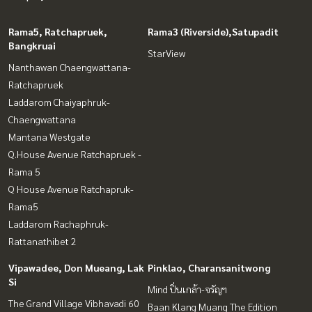
Rama5, Ratchapruek,
Rama3 (Riverside),Satupadit
Bangkruai
StarView
Nanthawan Chaengwattana-
Ratchapruek
Laddarom Chaiyaphruk-
Chaengwattana
Mantana Westgate
Q.House Avenue Ratchapruek -
Rama 5
Q House Avenue Ratchapruk-
Rama5
Laddarom Rachaphruk-
Rattanathibet 2
Vipawadee, Don Mueang, Lak
Pinklao, Charansanitwong
Si
Mind ปิ่นเกล้า-จรัญฯ
The Grand Village Vibhavadi 60
Baan Klang Muang The Edition