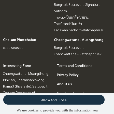
Bangkok Boulevard Signature
Sathorn
The city ปิ่นเกล้า-บรมฯ2
The Grand ปิ่นเกล้า
Ladawan Sathorn-Ratchaphruk
Cha-am Phetchaburi
Chaengwatana, Muangthong
casa seaside
Bangkok Boulevard
Changwattana - Ratchaphruek
Interesting Zone
Terms and Conditions
Chaengwatana, Muangthong
Privacy Policy
Pinklao, Charansanitwong
About us
Rama3 (Riverside),Satupadit
Cha-am Phetchaburi
How to sale-rent
Rama5, Ratchapruek,
Allow And Close
Contact
Bangkruai
We use cookies to provide you with the information you
Vipawadee, Don Mueang, Lak