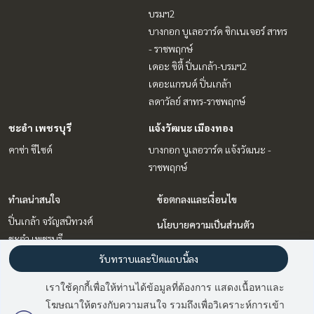
บรมฯ2
บางกอก บูเลอวาร์ด ซิกเนเจอร์ สาทร
- ราชพฤกษ์
เดอะ ซิตี้ ปิ่นเกล้า-บรมฯ2
เดอะแกรนด์ ปิ่นเกล้า
ลดาวัลย์ สาทร-ราชพฤกษ์
ชะอำ เพชรบุรี
แจ้งวัฒนะ เมืองทอง
คาซ่า ซีไซด์
บางกอก บูเลอวาร์ด แจ้งวัฒนะ -
ราชพฤกษ์
ทำเลน่าสนใจ
ข้อตกลงและเงื่อนไข
ปิ่นเกล้า จรัญสนิทวงศ์
นโยบายความเป็นส่วนตัว
ชะอำ เพชรบุรี
เกี่ยวกับเรา
พระราม 5 ราชพฤกษ์ บางกรวย
รับทราบและปิดแถบนี้ลง
พระราม 3 สาธุประดิษฐ์
วิธีการฝากขาย-เช่า
เราใช้คุกกี้เพื่อให้ท่านได้ข้อมูลที่ต้องการ แสดงเนื้อหาและ
วิภาวดี ดอนเมือง หลักสี่
ติดต่อ
โฆษณาให้ตรงกับความสนใจ รวมถึงเพื่อวิเคราะห์การเข้า
แจ้งวัฒนะ เมืองทอง