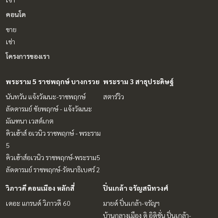
คอนโด
ขาย
เช่า
โครงการของเรา
พระราม 5 ราชพฤกษ์ บางกรวย
พระราม 3 สาธุประดิษฐ์
นันทวัน แจ้งวัฒนะ-ราชพฤกษ์
สตาร์วิว
ลัดดารมย์ ชัยพฤกษ์ - แจ้งวัฒนะ
มัณฑนา เวสต์เกต
คิวเฮ้าส์ อเวนิว ราชพฤกษ์ - พระราม
5
คิวเฮ้าส์อเวนิว ราชพฤกษ์-พระราม5
ลัดดารมย์ ราชพฤกษ์-รัตนาธิเบศร์ 2
วิภาวดี ดอนเมือง หลักสี่
ปิ่นเกล้า จรัญสนิทวงศ์
เดอะ แกรนด์ วิภาวดี 60
มายด์ ปิ่นเกล้า-จรัญฯ
บ้านกลางเมือง ดิ อิดิชั่น ปิ่นเกล้า-