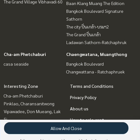
The Grand Village Vibhavadi 60
Baan Klang Muang The Edition
Bangkok Boulevard Signature
Sathorn
The city ปิ่นเกล้า-บรมฯ2
The Grand ปิ่นเกล้า
Ladawan Sathorn-Ratchaphruk
Cha-am Phetchaburi
Chaengwatana, Muangthong
casa seaside
Bangkok Boulevard
Changwattana - Ratchaphruek
Interesting Zone
Terms and Conditions
Cha-am Phetchaburi
Privacy Policy
Pinklao, Charansanitwong
About us
Vipawadee, Don Mueang, Lak
Si
How to sale-rent
Rama5, Ratchapruek,
Allow And Close
Contact
Bangkruai