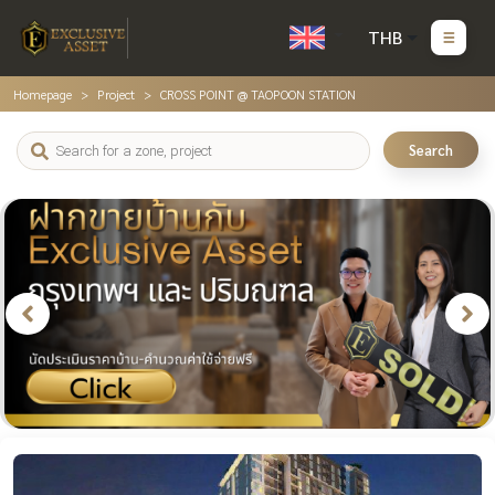
THB
Homepage
Project
CROSS POINT @ TAOPOON STATION
Search