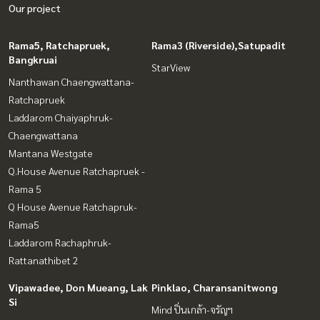
Our project
Rama5, Ratchapruek,
Rama3 (Riverside),Satupadit
Bangkruai
StarView
Nanthawan Chaengwattana-
Ratchapruek
Laddarom Chaiyaphruk-
Chaengwattana
Mantana Westgate
Q.House Avenue Ratchapruek -
Rama 5
Q House Avenue Ratchapruk-
Rama5
Laddarom Rachaphruk-
Rattanathibet 2
Vipawadee, Don Mueang, Lak
Pinklao, Charansanitwong
Si
Mind ปิ่นเกล้า-จรัญฯ