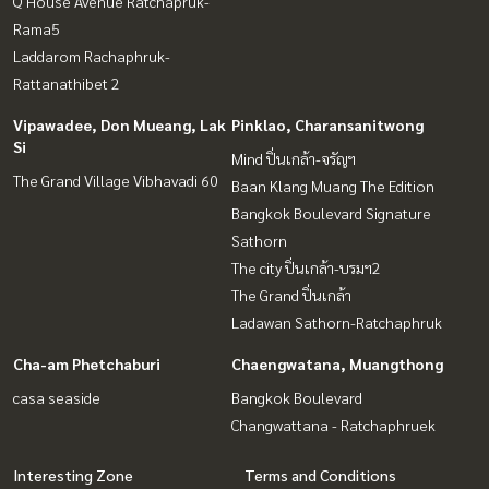
Q House Avenue Ratchapruk-
Rama5
Laddarom Rachaphruk-
Rattanathibet 2
Vipawadee, Don Mueang, Lak
Pinklao, Charansanitwong
Si
Mind ปิ่นเกล้า-จรัญฯ
The Grand Village Vibhavadi 60
Baan Klang Muang The Edition
Bangkok Boulevard Signature
Sathorn
The city ปิ่นเกล้า-บรมฯ2
The Grand ปิ่นเกล้า
Ladawan Sathorn-Ratchaphruk
Cha-am Phetchaburi
Chaengwatana, Muangthong
casa seaside
Bangkok Boulevard
Changwattana - Ratchaphruek
Interesting Zone
Terms and Conditions