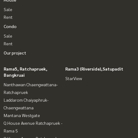
Sale
Rent
Condo
Sale
Rent
Our project
Rama5, Ratchapruek,
Rama3 (Riverside),Satupadit
Bangkruai
StarView
Nanthawan Chaengwattana-
Ratchapruek
Laddarom Chaiyaphruk-
Chaengwattana
Mantana Westgate
Q.House Avenue Ratchapruek -
Rama 5